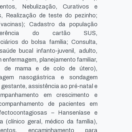
entos, Nebulização, Curativos e
os, Realização de teste do pezinho;
(vacinas); Cadastro da população
ansferência do cartão SUS,
ários do bolsa família; Consulta,
de bucal infanto-juvenil, adulto,
m enfermagem, planejamento familiar,
er de mama e de colo de útero),
agem nasogástrica e sondagem
 gestante, assistência ao pré-natal e
acompanhamento em crescimento e
, acompanhamento de pacientes em
fectocontagiosas – Hanseníase e
 (clínico geral, médico da família),
entos, encaminhamento para