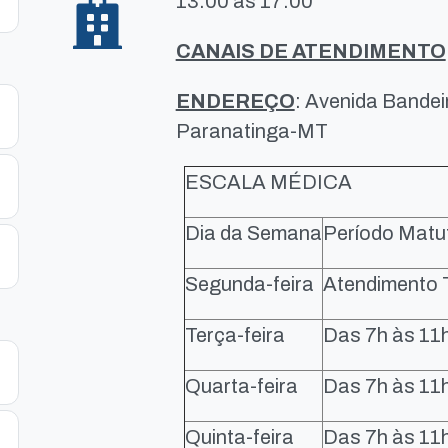
13:00 às 17:00
CANAIS DE ATENDIMENTO
ENDEREÇO
: Avenida Bandeir
Paranatinga-MT
ESCALA MÉDICA
Dia da Semana
Período Matu
Segunda-feira
Atendiment
Terça-feira
Das 7h às 11
Quarta-feira
Das 7h às 11
Quinta-feira
Das 7h às 11