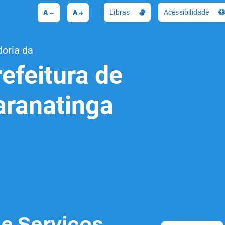
A
A
Libras
Acessibilidade
doria da
efeitura de
aranatinga
de Serviços