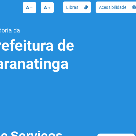
A
A
Libras
Acessibilidade
doria da
efeitura de
aranatinga
de Serviços