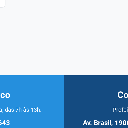
sco
Co
, das 7h às 13h.
Prefe
643
Av. Brasil, 19